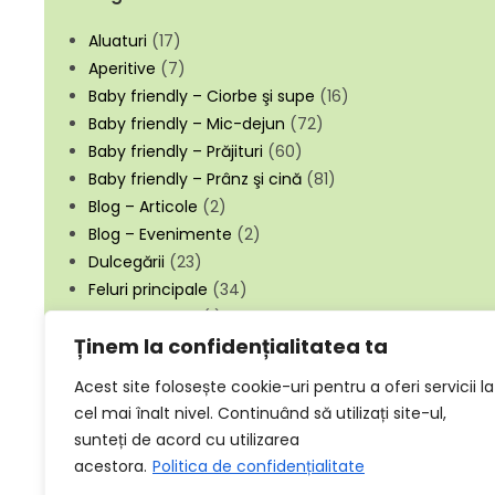
Aluaturi
(17)
Aperitive
(7)
Baby friendly – Ciorbe şi supe
(16)
Baby friendly – Mic-dejun
(72)
Baby friendly – Prăjituri
(60)
Baby friendly – Prânz şi cină
(81)
Blog – Articole
(2)
Blog – Evenimente
(2)
Dulcegării
(23)
Feluri principale
(34)
Necategorizat
(1)
Ținem la confidențialitatea ta
Salate
(3)
Supe şi ciorbe
(10)
Acest site folosește cookie-uri pentru a oferi servicii la
Torturi
(5)
cel mai înalt nivel. Continuând să utilizați site-ul,
Tradiţii
(6)
sunteți de acord cu utilizarea
acestora.
Politica de confidențialitate