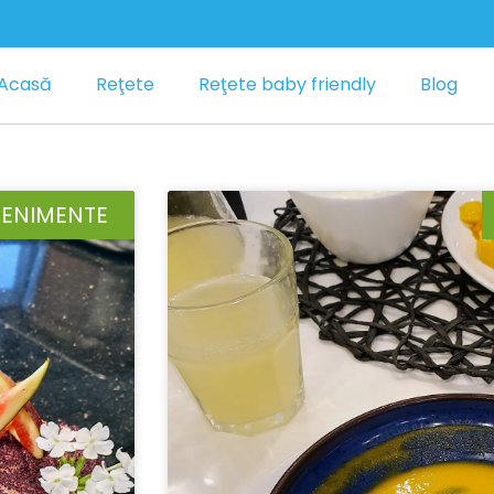
Acasă
Reţete
Reţete baby friendly
Blog
VENIMENTE