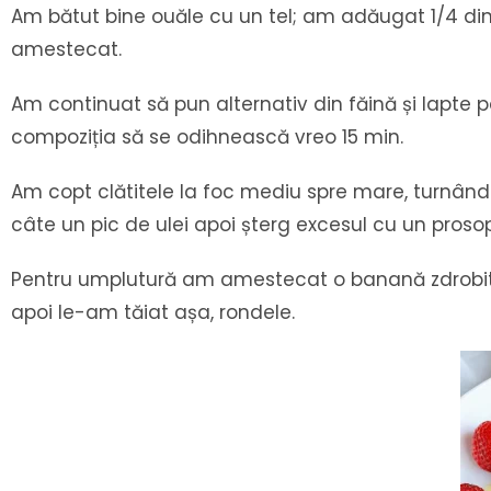
Am bătut bine ouăle cu un tel; am adăugat 1/4 di
amestecat.
Am continuat să pun alternativ din făină și lapte 
compoziția să se odihnească vreo 15 min.
Am copt clătitele la foc mediu spre mare, turnând 
câte un pic de ulei apoi șterg excesul cu un prosop
Pentru umplutură am amestecat o banană zdrobită c
apoi le-am tăiat așa, rondele.