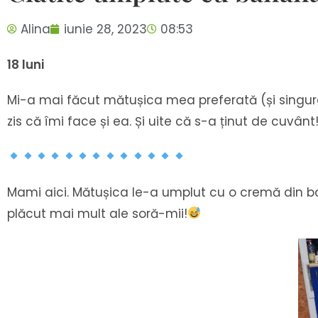
Alina
iunie 28, 2023
08:53
18 luni
Mi-a mai făcut mătușica mea preferată (și singura
zis că îmi face și ea. Și uite că s-a ținut de cuv
Mami aici. Mătușica le-a umplut cu o cremă din ba
plăcut mai mult ale soră-mii!