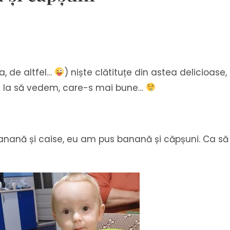
, de altfel…
) niște clătituțe din astea delicioas
ânt! Ia să vedem, care-s mai bune…
nană și caise, eu am pus banană și căpșuni. Ca să f