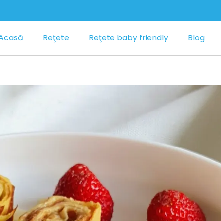
Acasă
Reţete
Reţete baby friendly
Blog