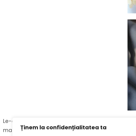
Le-a mâncat tacticos, cu furculița, până s-a plicti
Ținem la confidențialitatea ta
mai eficient.