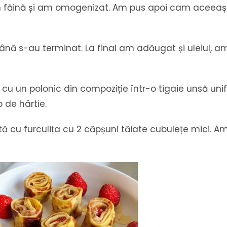
n făină și am omogenizat. Am pus apoi cam aceeași 
până s-au terminat. La final am adăugat și uleiul, 
cu un polonic din compoziție într-o tigaie unsă unif
 de hârtie.
u furculița cu 2 căpșuni tăiate cubulețe mici. Am u