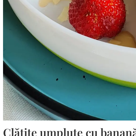
Clătite umplute cu banană