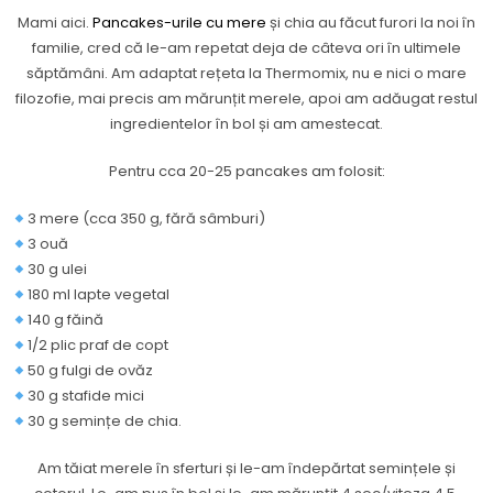
Mami aici.
Pancakes-urile cu mere
și chia au făcut furori la noi în
familie, cred că le-am repetat deja de câteva ori în ultimele
săptămâni. Am adaptat rețeta la Thermomix, nu e nici o mare
filozofie, mai precis am mărunțit merele, apoi am adăugat restul
ingredientelor în bol și am amestecat.
Pentru cca 20-25 pancakes am folosit:
3 mere (cca 350 g, fără sâmburi)
3 ouă
30 g ulei
180 ml lapte vegetal
140 g făină
1/2 plic praf de copt
50 g fulgi de ovăz
30 g stafide mici
30 g semințe de chia.
Am tăiat merele în sferturi și le-am îndepărtat semințele și