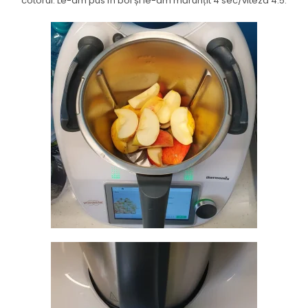
cotorul. Le-am pus în bol și le-am mărunțit 4 sec/viteza 4.5.