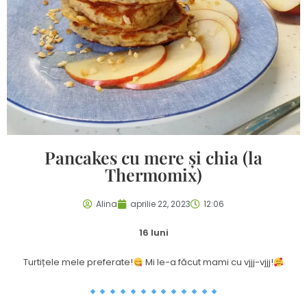
Pancakes cu mere și chia (la
Thermomix)
Alina
aprilie 22, 2023
12:06
16 luni
Turtițele mele preferate!
Mi le-a făcut mami cu vjjj-vjjj!