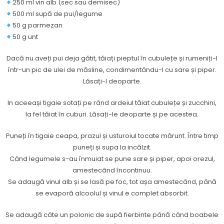
250 ml vin alb (sec sau demisec)
500 ml supă de pui/legume
50 g parmezan
50 g unt
Dacă nu aveți pui deja gătit, tăiați pieptul în cubulețe și rumeniți-l
într-un pic de ulei de măsline, condimentându-l cu sare și piper.
Lăsați-l deoparte.
In aceeași tigaie sotați pe rând ardeiul tăiat cubulețe și zucchini,
la fel tăiat în cuburi. Lăsați-le deoparte și pe acestea.
Puneți în tigaie ceapa, prazul și usturoiul tocate mărunt. Între timp
puneți și supa la incălzit.
Când legumele s-au înmuiat se pune sare și piper, apoi orezul,
amestecând încontinuu.
Se adaugă vinul alb și se lasă pe foc, tot așa amestecând, până
se evaporă alcoolul și vinul e complet absorbit.
Se adaugă câte un polonic de supă fierbinte până când boabele