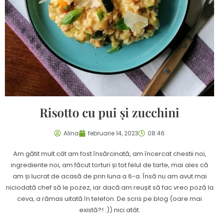
Risotto cu pui și zucchini
Alina
februarie 14, 2023
08:46
Am gătit mult cât am fost însărcinată, am încercat chestii noi,
ingrediente noi, am făcut torturi și tot felul de tarte, mai ales că
am și lucrat de acasă de prin luna a 6-a. Însă nu am avut mai
niciodată chef să le pozez, iar dacă am reușit să fac vreo poză la
ceva, a rămas uitată în telefon. De scris pe blog (oare mai
există?! :)) nici atât.