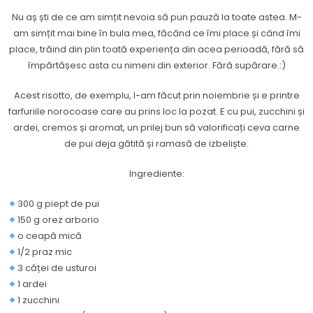
Nu aș ști de ce am simțit nevoia să pun pauză la toate astea. M-
am simțit mai bine în bula mea, făcând ce îmi place și când îmi
place, trăind din plin toată experiența din acea perioadă, fără să
împărtășesc asta cu nimeni din exterior. Fără supărare.:)
Acest risotto, de exemplu, l-am făcut prin noiembrie și e printre
farfuriile norocoase care au prins loc la pozat. E cu pui, zucchini și
ardei, cremos și aromat, un prilej bun să valorificați ceva carne
de pui deja gătită și ramasă de izbeliște.
Ingrediente:
300 g piept de pui
150 g orez arborio
o ceapă mică
1/2 praz mic
3 căței de usturoi
1 ardei
1 zucchini