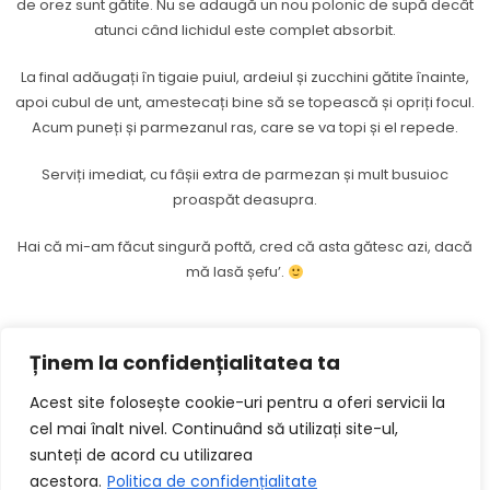
de orez sunt gătite. Nu se adaugă un nou polonic de supă decât
atunci când lichidul este complet absorbit.
La final adăugați în tigaie puiul, ardeiul și zucchini gătite înainte,
apoi cubul de unt, amestecați bine să se topească și opriți focul.
Acum puneți și parmezanul ras, care se va topi și el repede.
Serviți imediat, cu fâșii extra de parmezan și mult busuioc
proaspăt deasupra.
Hai că mi-am făcut singură poftă, cred că asta gătesc azi, dacă
mă lasă șefu’.
ANTERIOR
URMĂTORUL
Ținem la confidențialitatea ta
Chec marmorat cu dovleac
Feta pasta
Acest site folosește cookie-uri pentru a oferi servicii la
cel mai înalt nivel. Continuând să utilizați site-ul,
sunteți de acord cu utilizarea
acestora.
Politica de confidențialitate