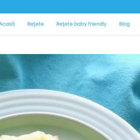
Acasă
Reţete
Reţete baby friendly
Blog