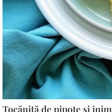
Tocăniță de pipote și inim