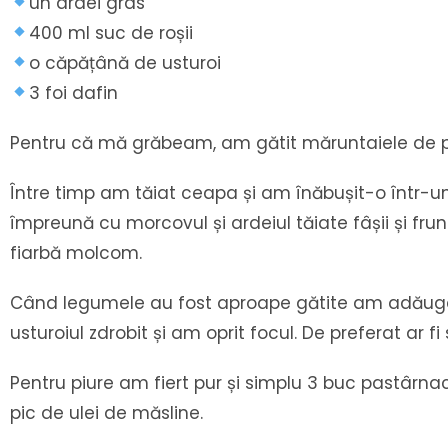
un ardei gras
400 ml suc de roșii
o căpățână de usturoi
3 foi dafin
Pentru că mă grăbeam, am gătit măruntaiele de pui
Între timp am tăiat ceapa și am înăbușit-o într-un
împreună cu morcovul și ardeiul tăiate fâșii și fr
fiarbă molcom.
Când legumele au fost aproape gătite am adăugat 
usturoiul zdrobit și am oprit focul. De preferat ar fi 
Pentru piure am fiert pur și simplu 3 buc pastârna
pic de ulei de măsline.