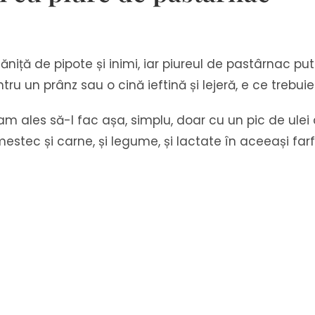
niță de pipote și inimi, iar piureul de pastârnac pu
tru un prânz sau o cină ieftină și lejeră, e ce trebuie
eul am ales să-l fac așa, simplu, doar cu un pic de u
estec și carne, și legume, și lactate în aceeași farf