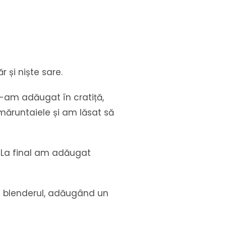
și niște sare.
e-am adăugat în cratiță,
 măruntaiele și am lăsat să
. La final am adăugat
cu blenderul, adăugând un