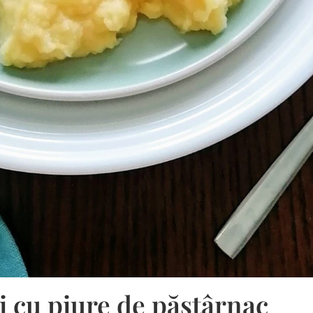
i cu piure de păstârnac