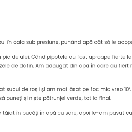
 în oala sub presiune, punând apă cât să le acopăr 
 pic de ulei. Când pipotele au fost aproape fierte l
unzele de dafin. Am adăugat din apa în care au fiert
sucul de roșii și am mai lăsat pe foc mic vreo 10′
să puneți și niște pătrunjel verde, tot la final.
c tăiat în bucăți în apă cu sare, apoi le-am pasat 