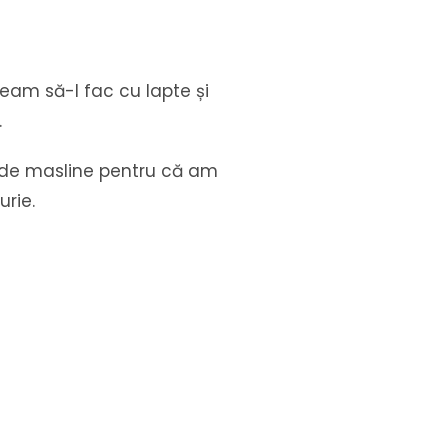
team să-l fac cu lapte și
.
lei de masline pentru că am
urie.