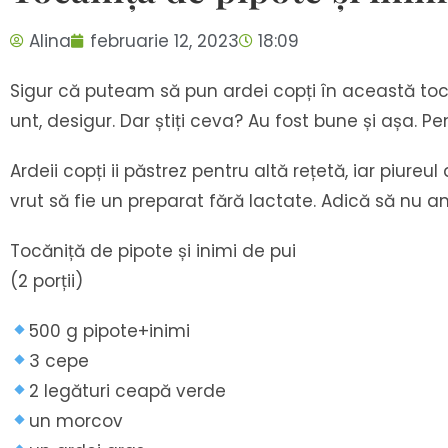
Alina
februarie 12, 2023
18:09
Sigur că puteam să pun ardei copți în această tocă
unt, desigur. Dar știți ceva? Au fost bune și așa. Pen
Ardeii copți ii păstrez pentru altă rețetă, iar piur
vrut să fie un preparat fără lactate. Adică să nu am
Tocăniță de pipote și inimi de pui
(2 porții)
500 g pipote+inimi
3 cepe
2 legături ceapă verde
un morcov