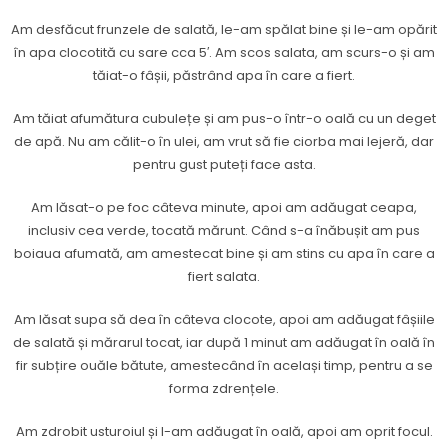
Am desfăcut frunzele de salată, le-am spălat bine și le-am opărit
în apa clocotită cu sare cca 5′. Am scos salata, am scurs-o și am
tăiat-o fâșii, păstrând apa în care a fiert.
Am tăiat afumătura cubulețe și am pus-o într-o oală cu un deget
de apă. Nu am călit-o în ulei, am vrut să fie ciorba mai lejeră, dar
pentru gust puteți face asta.
Am lăsat-o pe foc câteva minute, apoi am adăugat ceapa,
inclusiv cea verde, tocată mărunt. Când s-a înăbușit am pus
boiaua afumată, am amestecat bine și am stins cu apa în care a
fiert salata.
Am lăsat supa să dea în câteva clocote, apoi am adăugat fâșiile
de salată și mărarul tocat, iar după 1 minut am adăugat în oală în
fir subțire ouăle bătute, amestecând în același timp, pentru a se
forma zdrențele.
Am zdrobit usturoiul și l-am adăugat în oală, apoi am oprit focul.