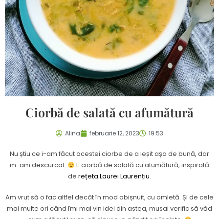
Ciorbă de salată cu afumătură
Alina
februarie 12, 2023
19:53
Nu știu ce i-am făcut acestei ciorbe de a ieșit așa de bună, dar
m-am descurcat.
E ciorbă de salată cu afumătură, inspirată
de
rețeta Laurei Laurențiu
.
Am vrut să o fac altfel decât în mod obișnuit, cu omletă. Și de cele
mai multe ori când îmi mai vin idei din astea, musai verific să văd