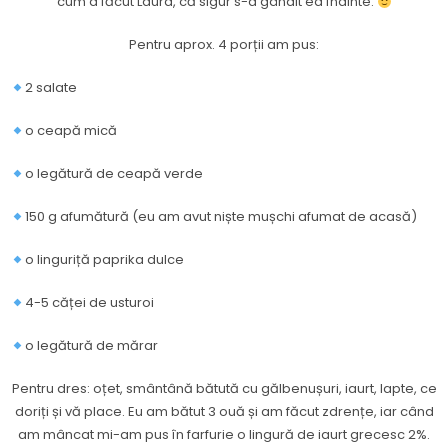
cum a făcut Laura, că sigur s-a gândit ea înainte.
Pentru aprox. 4 porții am pus:
2 salate
o ceapă mică
o legătură de ceapă verde
150 g afumătură (eu am avut niște mușchi afumat de acasă)
o linguriță paprika dulce
4-5 căței de usturoi
o legătură de mărar
Pentru dres: oțet, smântână bătută cu gălbenușuri, iaurt, lapte, ce
doriți și vă place. Eu am bătut 3 ouă și am făcut zdrențe, iar când
am mâncat mi-am pus în farfurie o lingură de iaurt grecesc 2%.