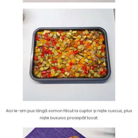
Aici le-am pus lângă somon făcut la cuptor și niște cuscus, plus
niște busuioc proaspăt tocat: