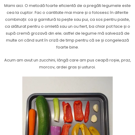
Mami aici. O metodă foarte eficientă de a pregăti legumele este
cea la cuptor. Fac o cantitate mai mare și o folosesc în diferite
combinații: ca și garnitură la pește sau pui, ca sos pentru paste,
ca alăturat pentru o omletă sau un ou fiert, ba chiar pot face și o
supă cremă grozavă din ele; astfel de legume mă salvează de
multe ori când sunt în criză de timp pentru că se și congelează
foarte bine.
Acum am avut un zucchini, lângă care am pus ceapă roșie, praz,
morcov, ardei gras și usturoi.