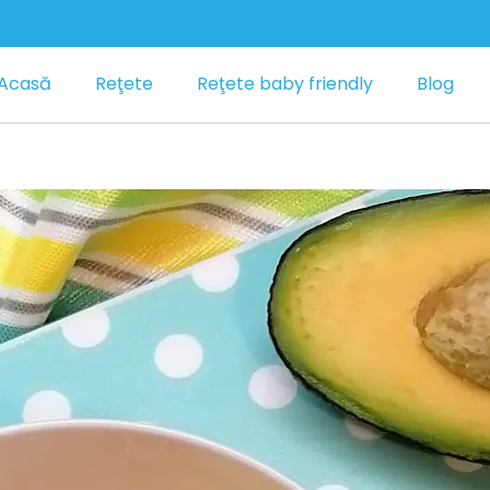
Acasă
Reţete
Reţete baby friendly
Blog