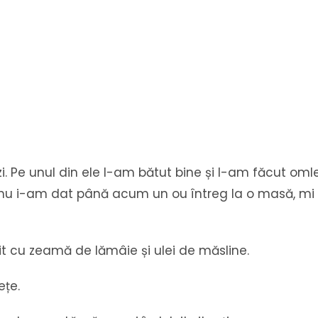
. Pe unul din ele l-am bătut bine și l-am făcut omlet
ot, nu i-am dat până acum un ou întreg la o masă, mi
it cu zeamă de lămâie și ulei de măsline.
ețe.