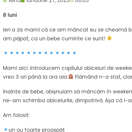
Alina
ianuarie 27, 2023
06:05
8
luni
Ieri a zis mami că ce am mâncat eu se cheamă br
am păpat, ca un bebe cuminte ce sunt!
Mami aici. Introducem copilului obiceiuri de weekend
vreo 3 ori până la ora aia.
Flămând n-a stat, clar
Inainte de bebe, obișnuiam să mâncăm în weekend
ne-am schimba obiceiurile, dimpotrivă. Așa că i-am 
Am folosit:
un ou foarte proaspăt