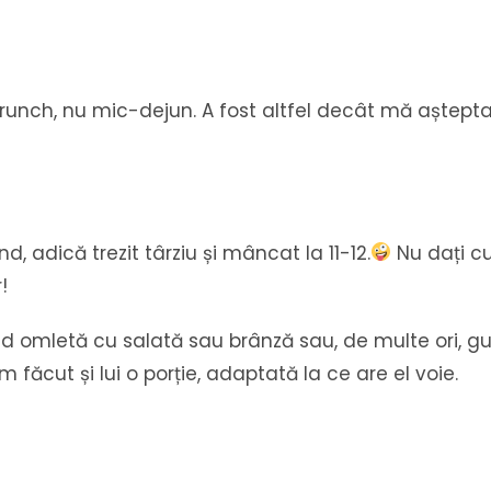
unch, nu mic-dejun. A fost altfel decât mă aștep
, adică trezit târziu și mâncat la 11-12.
Nu dați cu 
!
 omletă cu salată sau brânză sau, de multe ori, 
făcut și lui o porție, adaptată la ce are el voie.