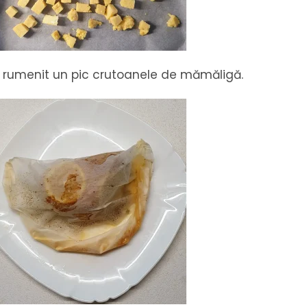
au rumenit un pic crutoanele de mămăligă.