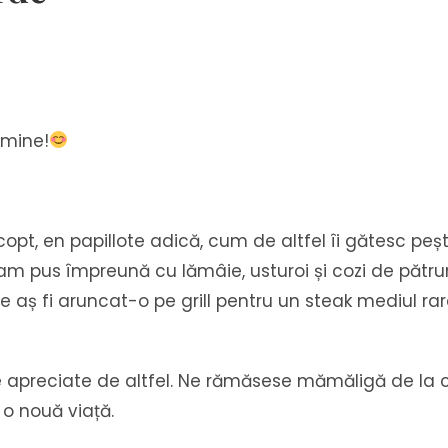
 mine!
e copt, en papillote adică, cum de altfel îi gătesc pe
m pus împreună cu lămâie, usturoi și cozi de pătrunj
 aș fi aruncat-o pe grill pentru un steak mediul rar
 apreciate de altfel. Ne rămăsese mămăligă de la 
t o nouă viață.