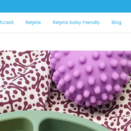
Acasă
Reţete
Reţete baby friendly
Blog