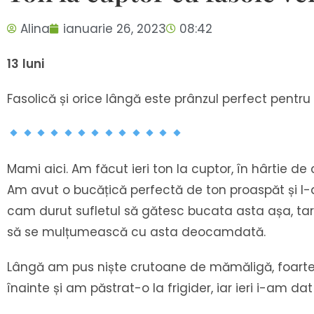
Alina
ianuarie 26, 2023
08:42
13
luni
Fasolică și orice lângă este prânzul perfect pentru
Mami aici. Am făcut ieri ton la cuptor, în hârtie d
Am avut o bucățică perfectă de ton proaspăt și l-a
cam durut sufletul să gătesc bucata asta așa, tare
să se mulțumească cu asta deocamdată.
Lângă am pus niște crutoane de mămăligă, foarte
înainte și am păstrat-o la frigider, iar ieri i-am da