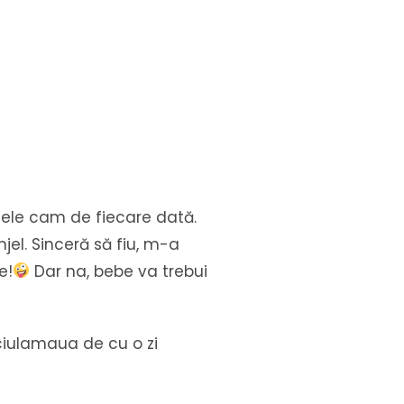
ștele cam de fiecare dată.
el. Sinceră să fiu, m-a
e!
Dar na, bebe va trebui
ciulamaua de cu o zi