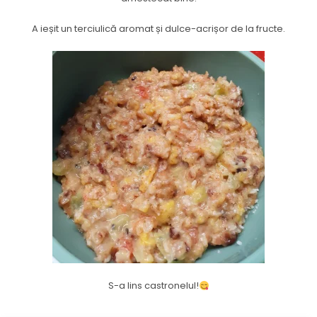
A ieșit un terciulică aromat și dulce-acrișor de la fructe.
S-a lins castronelul!