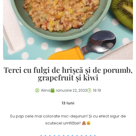
Terci cu fulgi de hrișcă și de porumb,
grapefruit și kiwi
Alina
ianuarie 22, 2023
19:19
13 luni
Eu pap cele mai colorate mic-dejunuri! Și cu efect sigur de
scutecel umflățel!