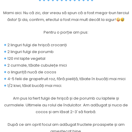
Mami aici. Nu că zic, dar vreau să spun că a fost mega-bun terciul
ăsta! Și da, confirm, efectul a fost mai mult decât la sigur!
Pentru o porție am pus:
2 linguri fulgi de hrișcă crocanți
2 linguri fulgi de porumb
120 ml lapte vegetal
2 curmale, tăiate cubulețe mici
o linguriță nucă de cocos
4-5 felii de grapefruit roz, fără pieliță, tăiate în bucăți mai mici
1/2 kiwi, tăiat bucăți mai mici.
Am pus la fiert fulgii de hrișcă și de porumb cu laptele și
curmalele. Ultimele au rolul de îndulcitor. Am adăugat și nuca de
cocos și am lăsat 2-3′ să fiarbă.
După ce am oprit focul am adăugat fructele proaspete și am
amestecat bine.