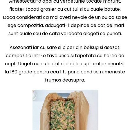
Amestecati-o apoi cu verdeturile tocate marunt,
ficateii tocati grosier cu cutitul si cu ouale batute.
Daca considerati ca mai aveti nevoie de un ou ca sa se
lege compozitia, adaugati-l; depinde de cat de mari
sunt ouale sau de cata verdeata alegeti sa puneti.
Asezonati iar cu sare si piper din belsug si asezati
compozitia intr-o tava unsa si tapetata cu hartie de
copt. Ungeti cu ou batut si dati la cuptorul preincalzit
la 180 grade pentru cca 1 h, pana cand se rumeneste
frumos deasupra.