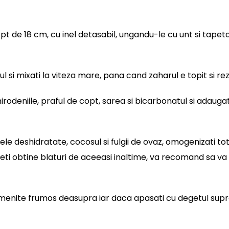
 copt de 18 cm, cu inel detasabil, ungandu-le cu unt si tape
arul si mixati la viteza mare, pana cand zaharul e topit si r
rodeniile, praful de copt, sarea si bicarbonatul si adauga
e deshidratate, cocosul si fulgii de ovaz, omogenizati tot 
a veti obtine blaturi de aceeasi inaltime, va recomand sa va
menite frumos deasupra iar daca apasati cu degetul supra