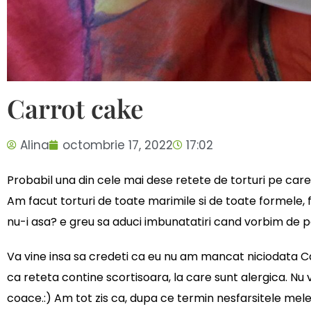
Carrot cake
Alina
octombrie 17, 2022
17:02
Probabil una din cele mai dese retete de torturi pe car
Am facut torturi de toate marimile si de toate formele, 
nu-i asa? e greu sa aduci imbunatatiri cand vorbim de p
Va vine insa sa credeti ca eu nu am mancat niciodata Ca
ca reteta contine scortisoara, la care sunt alergica. Nu 
coace.:) Am tot zis ca, dupa ce termin nesfarsitele mele