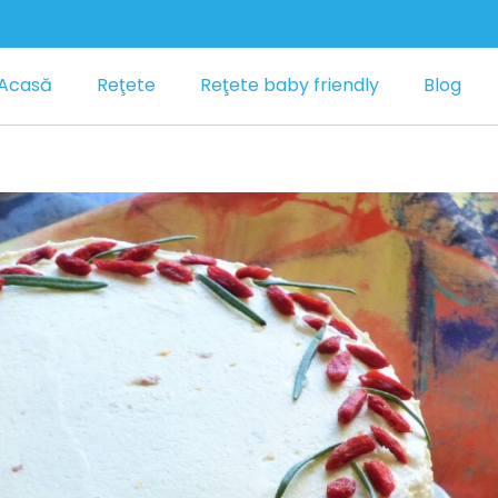
Acasă
Reţete
Reţete baby friendly
Blog