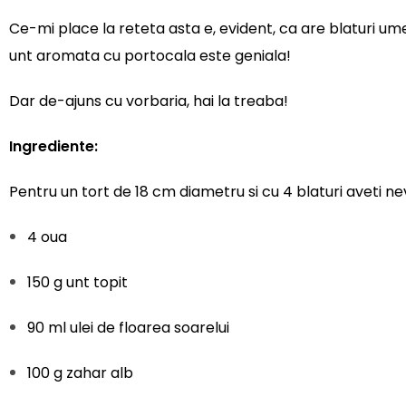
Ce-mi place la reteta asta e, evident, ca are blaturi um
unt aromata cu portocala este geniala!
Dar de-ajuns cu vorbaria, hai la treaba!
Ingrediente:
Pentru un tort de 18 cm diametru si cu 4 blaturi aveti ne
4 oua
150 g unt topit
90 ml ulei de floarea soarelui
100 g zahar alb