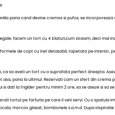
e.
anilia pana cand devine cremos si pufos; se incorporeaza
i egale; facem un tort cu 4 blaturi,cum ziceam, deci mai ina
formele de copt cu inel detasabil, tapetata pe interior, pe
e, ca sa aveti un tort cu o suprafata perfect dreapta. Aseza
t asa, pana la ultimul. Rezervati cam un sfert din crema p
i si dati la frigider pentru minim 2 ore, sa se aseze si sa s
ferati tortul pe farfuria pe care il veti servi. Cu o spatula 
tocala, morcov glasat, bombonele s.a.m.d. Dupa inspiratie s