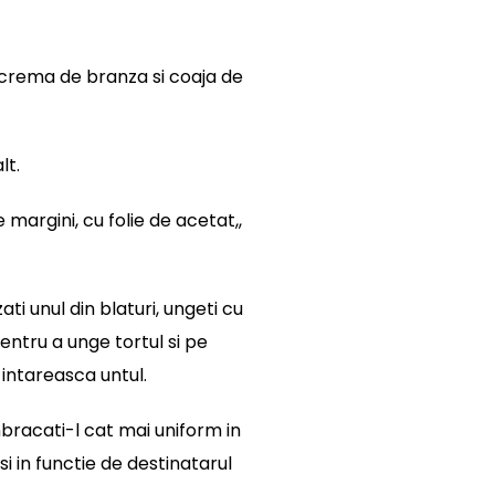
 crema de branza si coaja de
lt.
 margini, cu folie de acetat,,
ti unul din blaturi, ungeti cu
entru a unge tortul si pe
e intareasca untul.
imbracati-l cat mai uniform in
i in functie de destinatarul