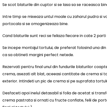
Se scot blaturile din cuptor si se lasa sa se raceasca bin
Intre timp se mixeaza untul moale cu zaharul pudra si v
portocala si se omogenizeaza bine.
Cand blaturile sunt reci se feliaza fiecare in cate 2 part
Se incepe montajul tortului, de preferat folosind una din 
ca sa obtineti margini perfect netede.
Rezervati pentru final unul din fundurile blaturilor coapt
crema, asezati alt blat, aceeasi cantitate de crema si to
exterior. Intindeti un pic de crema si pe suprafata tortulu
Desfaceti apoi inelul detasabil si folia de acetat si trans
crema pastrata si ornati cu fructe confiate, felii de por