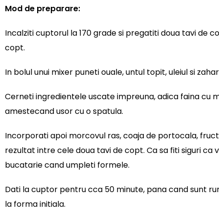
Mod de preparare:
Incalziti cuptorul la 170 grade si pregatiti doua tavi de
copt.
In bolul unui mixer puneti ouale, untul topit, uleiul si zah
Cerneti ingredientele uscate impreuna, adica faina cu mi
amestecand usor cu o spatula.
Incorporati apoi morcovul ras, coaja de portocala, fructel
rezultat intre cele doua tavi de copt. Ca sa fiti siguri c
bucatarie cand umpleti formele.
Dati la cuptor pentru cca 50 minute, pana cand sunt ru
la forma initiala.