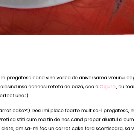
e le pregatesc cand vine vorba de aniversarea vreunui cop
folosind insa aceeasi reteta de baza, cea a
Olgutei
, cu foa
erfectiune.:)
rrot cake?:) Desi imi place foarte mult sa-l pregatesc, 
vreti sa stiti cum ma tin de nas cand prepar aluatul si cu
 diete, am sa-mi fac un carrot cake fara scortisoara, sa v